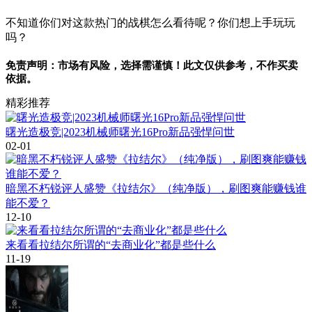
不知道你们对这款热门的战棋怎么看待呢？你们想上手玩玩
吗？
免责声明：市场有风险，选择需谨慎！此文仅供参考，不作买卖
依据。
精彩推荐
曙光造极竞|2023机械师曙光16Pro新品强悍问世
02-01
暗黑不朽锐评人盛赞《拉结尔》（纯净版），刷图爽能赚钱谁
能不爱？
12-10
来看看拉结尔所谓的“去商业化”都是些什么
11-19